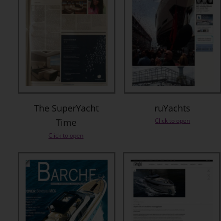
The SuperYacht 
ruYachts
Time
Click to open
Click to open