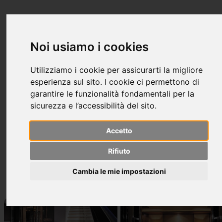
FRANCESCA CIANFICCONI
architetto
Noi usiamo i cookies
Utilizziamo i cookie per assicurarti la migliore
esperienza sul sito. I cookie ci permettono di
garantire le funzionalità fondamentali per la
sicurezza e l’accessibilità del sito.
Accetto
M/Y 47.02 Ellix too
Rifiuto
Shipyard: Isa Ancona
Cambia le mie impostazioni
Role: Project Manager for Walter Franchini