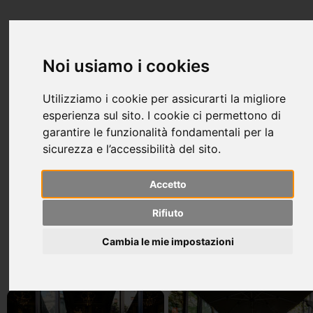
FRANCESCA CIANFICCONI
architetto
Noi usiamo i cookies
Utilizziamo i cookie per assicurarti la migliore
esperienza sul sito. I cookie ci permettono di
garantire le funzionalità fondamentali per la
sicurezza e l’accessibilità del sito.
Accetto
Marine Leather 
fuori
Rifiuto
Salone Expo - Milano
Cambia le mie impostazioni
Client: Marine Leather
Role: Designer